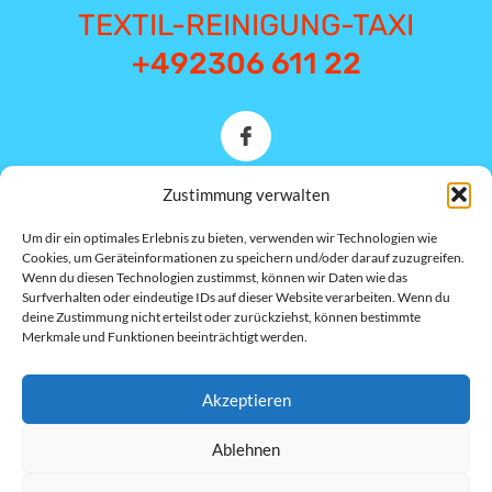
TEXTIL-REINIGUNG-TAXI
+492306 611 22
Zustimmung verwalten
Münsterstraße 1E 44534
Um dir ein optimales Erlebnis zu bieten, verwenden wir Technologien wie
Lünen
Cookies, um Geräteinformationen zu speichern und/oder darauf zuzugreifen.
Wenn du diesen Technologien zustimmst, können wir Daten wie das
wolterolesja@gmail.com
Surfverhalten oder eindeutige IDs auf dieser Website verarbeiten. Wenn du
deine Zustimmung nicht erteilst oder zurückziehst, können bestimmte
Merkmale und Funktionen beeinträchtigt werden.
Mo.- Fr. 09.00-13.00 & 14.00-
17.00
Mi. 09.00-13.00 Sa. 09.00-
Akzeptieren
13.00
Ablehnen