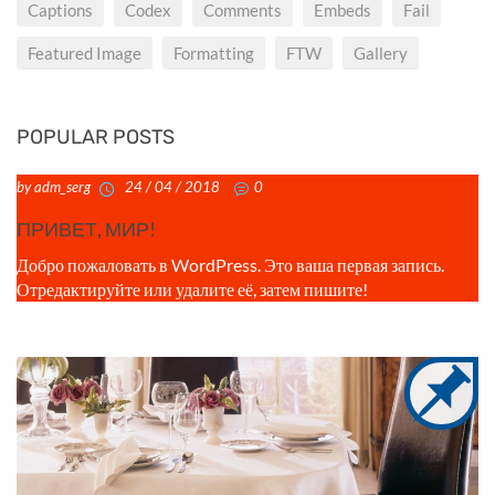
Captions
Codex
Comments
Embeds
Fail
Featured Image
Formatting
FTW
Gallery
POPULAR POSTS
by adm_serg
24 / 04 / 2018
0
ПРИВЕТ, МИР!
Добро пожаловать в WordPress. Это ваша первая запись.
Отредактируйте или удалите её, затем пишите!