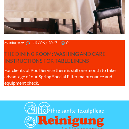
by adm_serg
10 / 06 / 2017
0
THE DINING ROOM: WASHING AND CARE
INSTRUCTIONS FOR TABLE LINENS
For clients of Pool Service there is still one month to take
advantage of our Spring Special Filter maintenance and
equipment check.