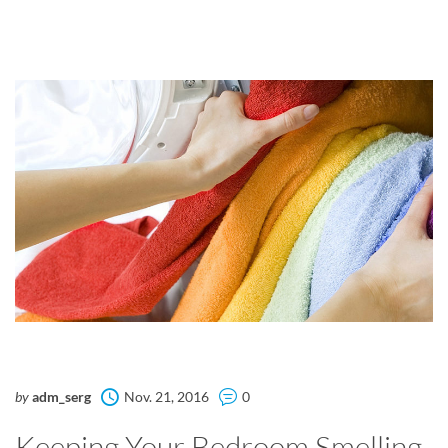
by
adm_serg
Nov. 21, 2016
0
Keeping Your Bedroom Smelling