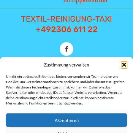
TEXTIL-REINIGUNG-TAXI
+492306 611 22
Zustimmung verwalten
Münsterstraße 1E 44534
Um dir ein optimales Erlebnis zu bieten, verwenden wir Technologien wie
Lünen
Cookies, um Geräteinformationen zu speichern und/oder darauf zuzugreifen.
Wenn du diesen Technologien zustimmst, können wir Daten wie das
wolterolesja@gmail.com
Surfverhalten oder eindeutige IDs auf dieser Website verarbeiten. Wenn du
deine Zustimmung nicht erteilst oder zurückziehst, können bestimmte
Merkmale und Funktionen beeinträchtigt werden.
Mo.- Fr. 09.00-13.00 & 14.00-
17.00
Mi. 09.00-13.00 Sa. 09.00-
Akzeptieren
13.00